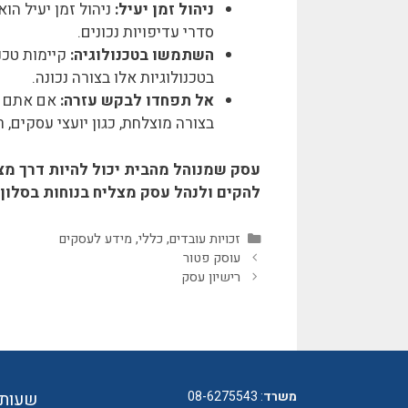
ניהול זמן יעיל:
ניהול זמן יעיל הו
סדרי עדיפויות נכונים.
השתמשו בטכנולוגיה:
קיימות טכנ
בטכנולוגיות אלו בצורה נכונה.
אל תפחדו לבקש עזרה:
אם אתם זק
בצורה מוצלחת, כגון יועצי עסקים, רו
עסק שמנוהל מהבית יכול להיות דרך מצוי
להקים ולנהל עסק מצליח בנוחות בסלון 
קטגוריות
זכויות עובדים
,
כללי
,
מידע לעסקים
עוסק פטור
רישיון עסק
משרד
:
08-6275543
שעות 