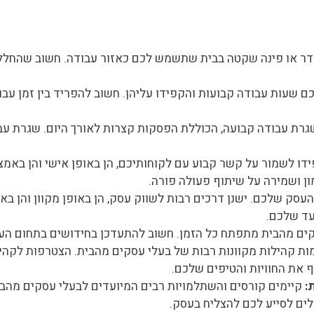
ר או פינה שקטה בבית שתשמש לכם כאזור עבודה. חשוב שהחלל י
 שעות עבודה קבועות והקפידו עליהן. חשוב להפריד בין זמן עבו
רת עבודה קבועה, הכוללת הפסקות קצרות לאורך היום. שגרת עב
ו לשמור על קשר קבוע עם לקוחותיכם, הן באופן אישי והן באמצ
ון ושמירה על שיתוף פעולה פורה.
עסק שלכם. ישנן דרכים רבות לשווק עסק, הן באופן מקוון והן באו
עד שלכם.
ם מהבית מתפתח כל הזמן. חשוב להתעדכן בחידושים בתחום הע
ות קהילות מקוונות רבות של בעלי עסקים מהבית. הצטרפות לקהי
 את החוויות והטיפים שלכם.
:
קיימים קורסים והשתלמויות רבים המיועדים לבעלי עסקים מה
לים לסייע לכם להצליח בעסק.