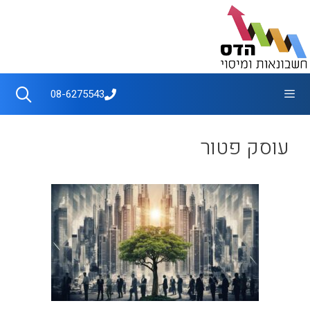
דלג
תוכן
תפריט
08-6275543
עוסק פטור