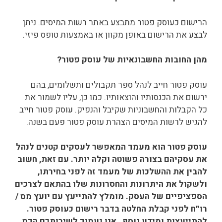
הרישום כעוסק פטור מתבצע באתר רשות המיסים. ניתן
לבצע את הרישום באופן מקוון או באמצעות טופס פיזי.
מהן החובות החשבונאיות של עוסק פטור?
עוסק פטור חייב לנהל ספר תקבולים ותשלומים, בהם
ירשום את הכנסותיו והוצאותיו. כמו כן, עליו לשמור את
כל הקבלות והחשבוניות שקיבל והנפיק. עוסק פטור חייב
להגיש לרשות המיסים הצהרת עוסק פטור פעם בשנה.
עוסק פטור הוא מעמד המאפשר לעסקים קטנים לנהל
את עסקיהם בצורה פשוטה וקלה יותר. עם זאת, חשוב
להבין את ההשלכות של מעמד זה לפני בחירתו,
ולשקול את היתרונות והחסרונות שלו בהתאם לצרכים
הספציפיים של העסק.
מומלץ להתייעץ עם יועץ מס /
רו״ח לפני קבלת החלטה בדבר רישום כעוסק פטור.
להתייעצות ומידע נוסף , אנו נעמוד לשירותכם הדס