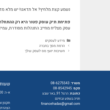
נשמע קצת מלחיץ? אל תדאגו! יש מלא מדר
פתיחת תיק עוסק פטור היא רק ההתחלה
עסק מצליח מחייב התנהלות מסודרת, עמידה 
קטגוריות
מידע לעסקים
הרמת מסך בחברה
חשיבות יועץ מס לעסק שלך
משרד
:
08-6275543
שעות 
פקס
: 08-8542945
א-ה: 08:00 עד 16:00
כתובת
: הרצל 91, באר שבע
חניה בשפע ובחינם
תקנון ו
financehadas@gmail.com
הצהרת נ