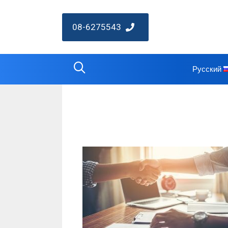
08-6275543
Русский