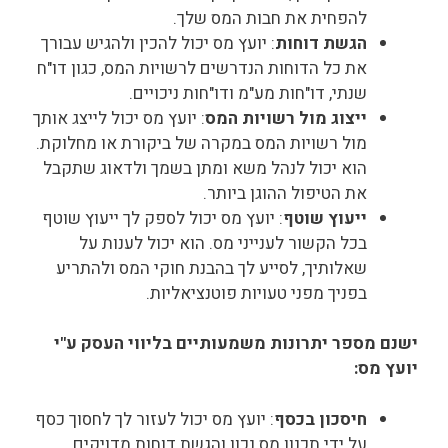
להפחית את חבות המס שלך.
הגשת דוחות
: יועץ מס יכול להכין ולהגיש עבורך
את כל הדוחות הנדרשים לרשויות המס, כגון דו"ח
שנתי, דו"חות מע"מ ודו"חות ניכויים.
ייצוג מול רשויות המס
: יועץ מס יכול לייצג אותך
מול רשויות המס במקרה של ביקורת או מחלוקת.
הוא יכול לנהל משא ומתן בשמך ולדאוג שתקבל
את הטיפול ההוגן ביותר.
ייעוץ שוטף
: יועץ מס יכול לספק לך ייעוץ שוטף
בכל הקשור לענייני מס. הוא יכול לענות על
שאלותיך, לסייע לך בהבנת חוקי המס ולהתריע
בפניך מפני טעויות פוטנציאליות.
ישנם מספר יתרונות משמעותיים בליווי העסק ע"י
יועץ מס:
חיסכון בכסף
: יועץ מס יכול לעזור לך לחסוך כסף
על ידי תכנון מס נכון והגשת דוחות מדויקים.