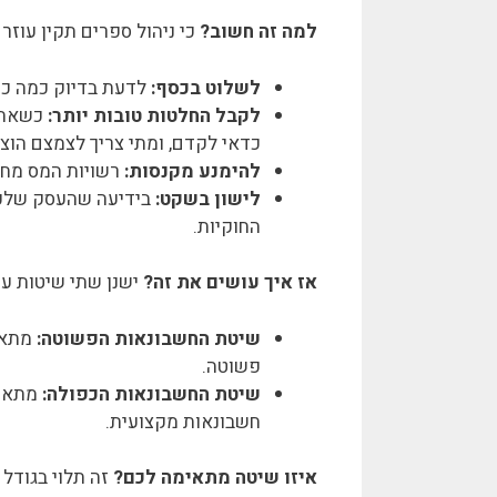
למה זה חשוב?
כי ניהול ספרים תקין עוזר 
לשלוט בכסף:
לדעת בדיוק כמה כסף
לקבל החלטות טובות יותר:
כשאתם 
כדאי לקדם, ומתי צריך לצמצם הוצא
להימנע מקנסות:
רשויות המס מחיי
לישון בשקט:
בידיעה שהעסק שלכם 
החוקיות.
אז איך עושים את זה?
ישנן שתי שיטות עי
שיטת החשבונאות הפשוטה:
מתאימ
פשוטה.
שיטת החשבונאות הכפולה:
מתאימ
חשבונאות מקצועית.
איזו שיטה מתאימה לכם?
זה תלוי בגודל