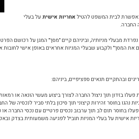
מאפשרת לבית המשפט להטיל
אחריות אישית
על בעלי
ה החברה.
רדת מבעלי מניותיה, וביניהם קיים "מסך" המגן על רכושם הפרטי
 את המסך" ולקבוע שבעלי המניות אחראים באופן אישי לחובות או
ים ובהתקיים תנאים ספציפיים, ביניהם:
פעלו בזדון תוך ניצול החברה לצורך ביצוע מעשי הונאה או רמאות.
ת נהגו בחוסר זהירות קיצוני תוך סיכון בלתי סביר לנכסיה של הח
לו בחוסר תום לב תוך ערבוב נכסים פרטיים עם נכסי החברה או ני
ת אישית על בעלי המניות תוביל לפגיעה משמעותית בצדק ובאפש