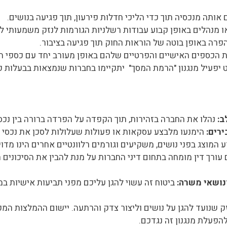
ותה מנכסיה תוך כדי הליכי חדלות פירעון, תוך פגיעה בנושים.
 מנהלים באופן קבוע עבודות רשלניות הגורמות לנזק משמעותי ל
פרה באופן בוטה של הוראות החוק תוך פגיעה בציבור.
 הכספים האישיים והפרטיים שלהם באופן מעורב יחד עם כספי ה
יפעיל מנגנון "הרמת המסך" יתקיימו בחברות שנמצאות בבעלות פ
ב:
נהלו את החברה בזהירות, תוך הקפדה על הפרדה ברורה בין נכס
ירים:
הימנעו מלבצע עסקאות או פעולות שעלולות לסכן את נכסי ה
המוצג בפני נושים, משקיעים וגורמים רלוונטיים אחרים הינו מדויק
עורך דין מומחה בתחום דיני החברות על מנת להבין את הסיכונים 
נושאי משרה:
ביטוח זה עשוי להגן עליכם מפני תביעות אישיות 
 שנועד להגן על נושים וליצור צדק והרתעה. יישום ההמלצות המפ
הפעלת מנגנון זה נגדכם.