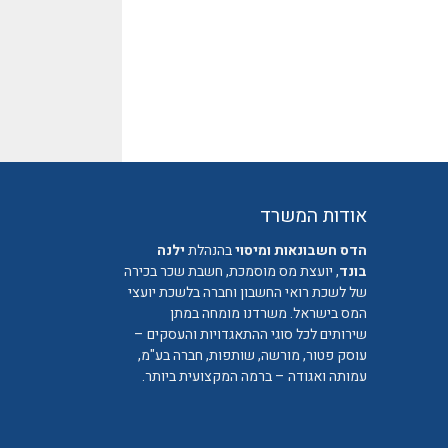
אודות המשרד
הדס חשבונאות ומיסוי
בהנהלת
ילנה
בונד
, יועצת מס מוסמכת, חשבת שכר בכירה
של לשכת רואי החשבון וחברה בלשכת יועצי
המס בישראל. משרדנו מומחה במתן
שירותים לכל סוגי ההתאגדויות והעסקים –
עוסק פטור, מורשה, שותפות, חברה בע"מ,
עמותה ואגודה – ברמה המקצועית ביותר.