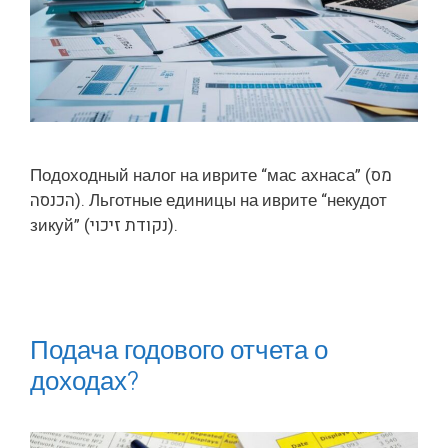
Подоходный налог на иврите “мас ахнаса” (מס
הכנסה). Льготные единицы на иврите “некудот
зикуй” (נקודת זיכוי).
Подача годового отчета о
доходах?