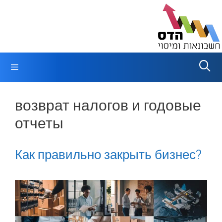
Перейти
к
содержимому
Меню
возврат налогов и годовые
отчеты
Как правильно закрыть бизнес?