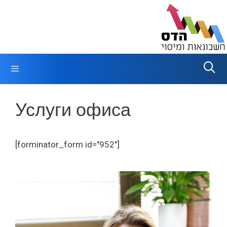
Перейти
к
содержимому
Меню
Услуги офиса
[forminator_form id="952"]