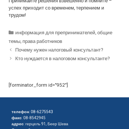
Принимайте решения взвешенно и помните –
успех приходит со временем, терпением и
трудом!
Рубрики
информация для препринимателей
,
общие
темы
,
права работников
Почему нужен налоговый консультант?
Кто нуждается в налоговом консультанте?
[forminator_form id="952"]
телефон
:
08-6275543
факс
: 08-8542945
адрес
: герцель 91, Беер Шева