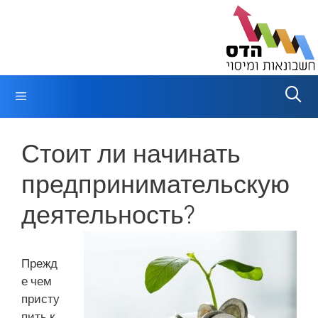
Перейти
к
содержимому
Меню
Стоит ли начинать
предпринимательскую
деятельность?
Прежд
е чем
присту
пить к