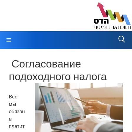
Перейти
к
содержимому
Меню
Согласование
подоходного налога
Все
мы
обязан
ы
платит