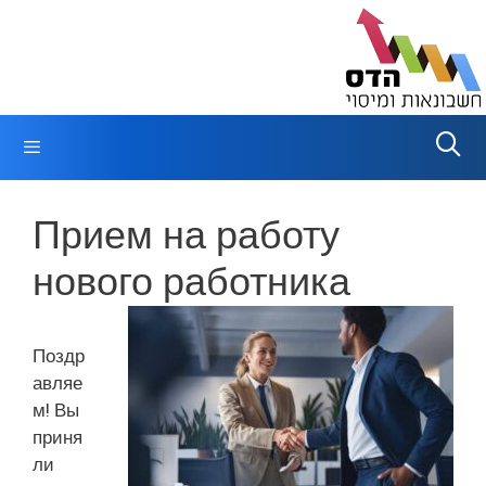
Перейти
к
содержимому
Меню
Прием на работу
нового работника
Поздр
авляе
м! Вы
приня
ли