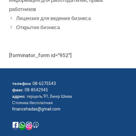
информация для работодателей
,
права
работников
Лицензия для ведение бизнеса
Открытие бизнеса
[forminator_form id="952"]
телефон
:
08-6275543
факс
: 08-8542945
адрес
: герцель 91, Беер Шева
Стоянка бесплатная
financehadas@gmail.com