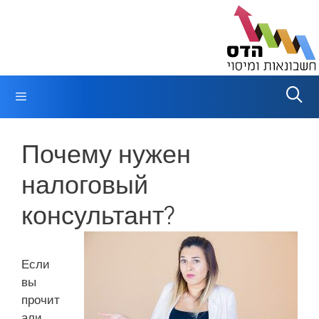
Перейти
к
содержимому
Меню
Почему нужен
налоговый
консультант?
Если
вы
прочит
али