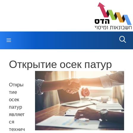
Перейти
к
содержимому
Меню
Открытие осек патур
Откры
тие
осек
патур
являет
ся
технич