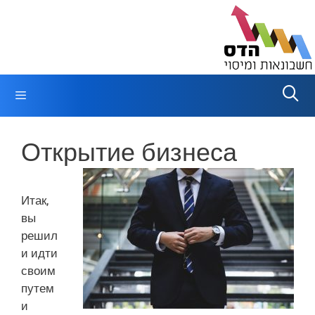
Перейти
к
содержимому
Меню
Открытие бизнеса
Итак,
вы
решил
и идти
своим
путем
и