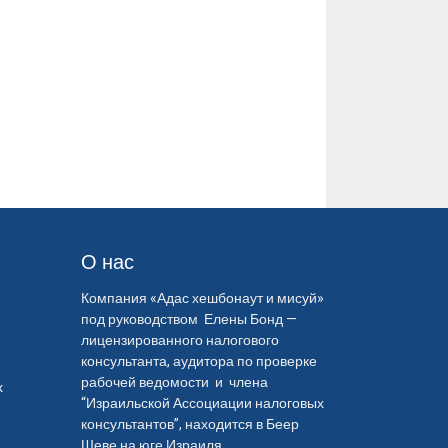
О нас
Компания «Адас хешбонаут и мисуй»
под руководством Елены Бонд —
лицензированного налогового
консультанта, аудитора по проверке
рабочей ведомости и члена
х
“Израильской Ассоциации налоговых
консультантов”, находится в Беер
Шеве на юге Израиля.