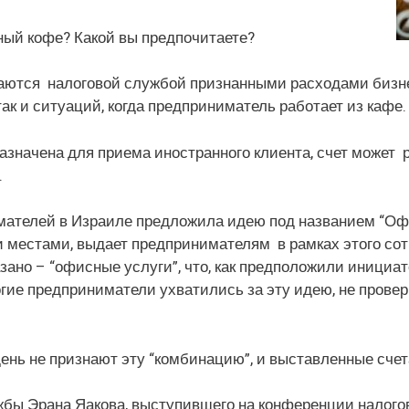
рный кофе? Какой вы предпочитаете?
таются налоговой службой признанными расходами бизне
ак и ситуаций, когда предприниматель работает из кафе
азначена для приема иностранного клиента, счет может 
.
ателей в Израиле предложила идею под названием “Офи
 местами, выдает предпринимателям в рамках этого сотр
азано – “офисные услуги”, что, как предположили инициа
гие предприниматели ухватились за эту идею, не провери
ень не признают эту “комбинацию”, и выставленные счет
бы Эрана Яакова, выступившего на конференции налого