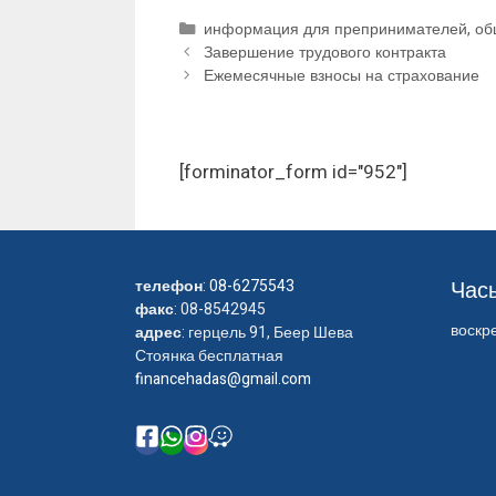
Рубрики
информация для препринимателей
,
об
Завершение трудового контракта
Ежемесячные взносы на страхование
[forminator_form id="952"]
телефон
:
08-6275543
Час
факс
: 08-8542945
воскре
адрес
: герцель 91, Беер Шева
Стоянка бесплатная
financehadas@gmail.com