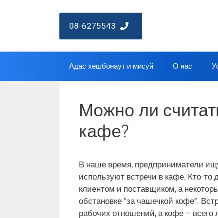
Перейти
к
08-6275543
содержимому
Адас хешбонаут и мисуй
О нас
У
Можно ли считат
кафе?
В наше время, предприниматели ищу
используют встречи в кафе. Кто-то 
клиентом и поставщиком, а некотор
обстановке “за чашечкой кофе”. Вст
рабочих отношений, а кофе – всего 