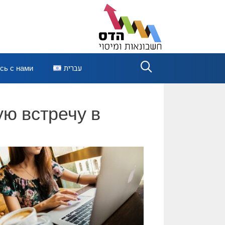
сь с нами
עברית
ю встречу в