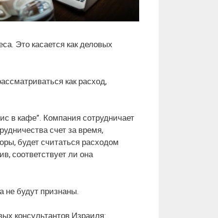
са. Это касается как деловых
.
рассматриваться как расход,
с в кафе”. Компания сотрудничает
удничества счет за время,
торы, будет считаться расходом
в, соответствует ли она
а не будут признаны.
вых консультантов Израиля: