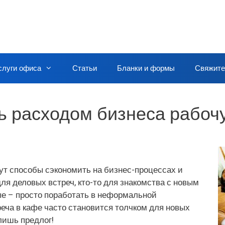
слуги офиса
Статьи
Бланки и формы
Свяжите
ь расходом бизнеса рабочу
т способы сэкономить на бизнес-процессах и
для деловых встреч, кто-то для знакомства с новым
ые – просто поработать в неформальной
реча в кафе часто становится толчком для новых
лишь предлог!