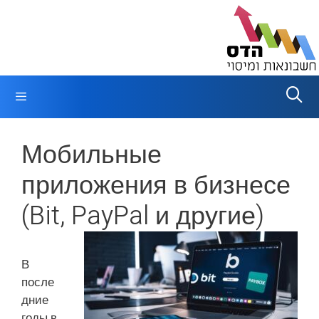
Перейти
к
содержимому
Меню
Мобильные
приложения в бизнесе
(Bit, PayPal и другие)
В
после
дние
годы в