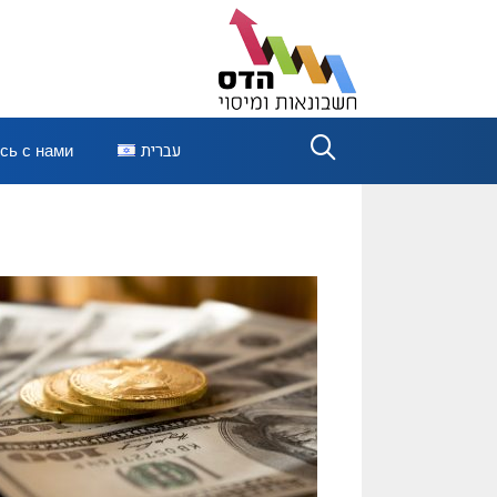
сь с нами
עברית