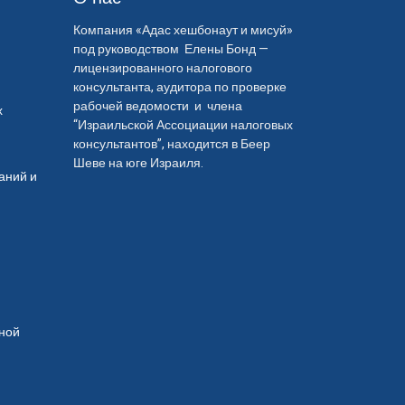
Компания «Адас хешбонаут и мисуй»
под руководством Елены Бонд —
лицензированного налогового
консультанта, аудитора по проверке
рабочей ведомости и члена
х
“Израильской Ассоциации налоговых
консультантов”, находится в Беер
Шеве на юге Израиля.
аний и
тной