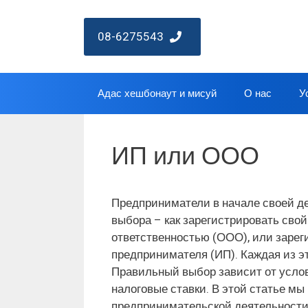
Перейти
к
08-6275543
содержимому
Адас хешбонаут и мисуй
О нас
У
ИП или ООО
Предприниматели в начале своей д
выбора – как зарегистрировать свой
ответственностью (ООО), или зарег
предпринимателя (ИП). Каждая из э
Правильный выбор зависит от услов
налоговые ставки. В этой статье м
предпринимательской деятельности