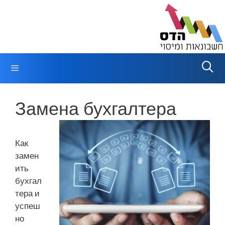
Перейти
к
содержимому
Меню
Замена бухгалтера
Как
замен
ить
бухгал
тера и
успеш
но