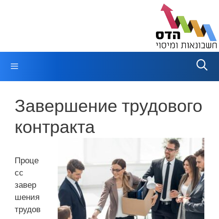
Перейти
к
содержимому
Меню
Завершение трудового
контракта
Проце
сс
завер
шения
трудов