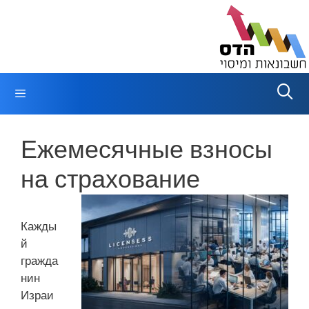
Перейти
к
содержимому
Меню
Ежемесячные взносы
на страхование
Кажды
й
гражда
нин
Израи