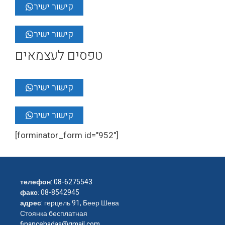
קישור ישיר
קישור ישיר
טפסים לעצמאים
קישור ישיר
קישור ישיר
[forminator_form id="952"]
телефон
:
08-6275543
факс
: 08-8542945
адрес
: герцель 91, Беер Шева
Стоянка бесплатная
financehadas@gmail.com