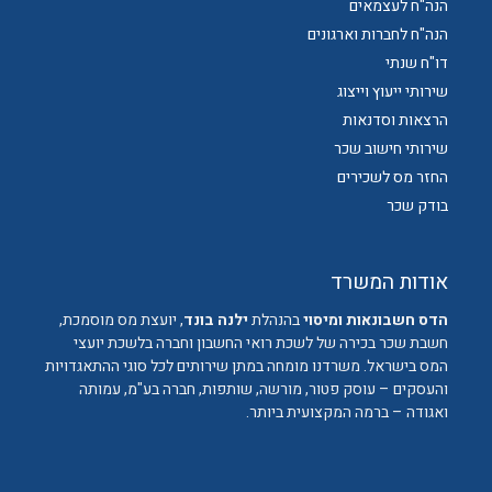
הנה"ח לעצמאים
הנה"ח לחברות וארגונים
דו"ח שנתי
שירותי ייעוץ וייצוג
הרצאות וסדנאות
שירותי חישוב שכר
החזר מס לשכירים
בודק שכר
אודות המשרד
הדס חשבונאות ומיסוי
בהנהלת
ילנה בונד
, יועצת מס מוסמכת,
חשבת שכר בכירה של לשכת רואי החשבון וחברה בלשכת יועצי
המס בישראל. משרדנו מומחה במתן שירותים לכל סוגי ההתאגדויות
והעסקים – עוסק פטור, מורשה, שותפות, חברה בע"מ, עמותה
ואגודה – ברמה המקצועית ביותר.