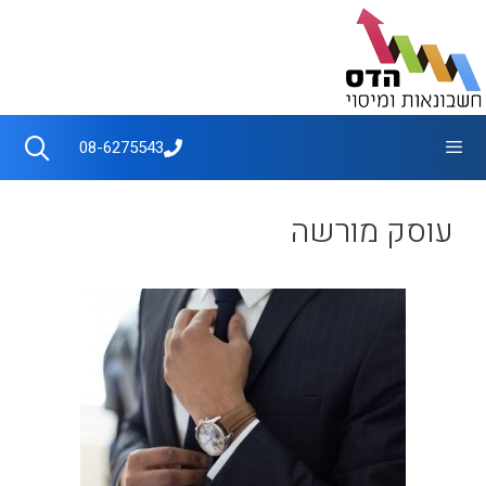
דלג
תוכן
תפריט
08-6275543
עוסק מורשה