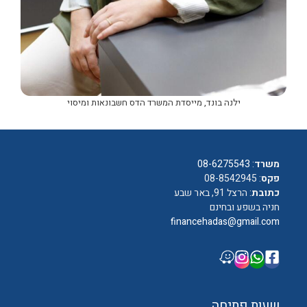
ילנה בונד, מייסדת המשרד הדס חשבונאות ומיסוי
משרד
:
08-6275543
פקס
: 08-8542945
כתובת
: הרצל 91, באר שבע
חניה בשפע ובחינם
financehadas@gmail.com
שעות פתיחה