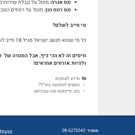
מס אגרה:
מוטל על קבלת שירותים 
מס רווח הון:
מוטל על רווחים הנובעי
מי חייב לשלם?
כל מי שהוא תושב ישראל מגיל 18 חייב לשלם מיסים. בנוסף עוסקים קטנים, חברות וכל מיני גופים עסקיים.
מיסים זה לא הכי כיף, אבל המטרה של 
ולהיות אזרחים אחראים!
קטגוריות
מידע לעסקים
נוסעים לחופשה בחו"ל?
ביט, פייבוקס ומה שביניהם
משרד
:
08-6275543
שעות 