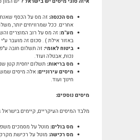
איזה סוגי מיסים יש בישראל ?
יש המון ס
מס הכנסה:
זה מס על הכסף שאנחנו
אחרים. ככל שמרוויחים יותר, משלמ
מע"מ:
באזור אילת ) . סכום זה מועבר ע"י 
ביטוח לאומי:
זה תשלום חובה ע"פ 
נכות, אבטלה ועוד.
מס בריאות:
תשלום יחסית קטן שנו
מיסים עירוניים:
אלה מיסים שמשלמ
חינוך ועוד.
מיסים נוספים:
מלבד המיסים העיקריים, קיימים בישראל גם
מס בולים:
מוטל על מסמכים משפטיים 
מס רכישה:
מוטל על רכישת מקרקע