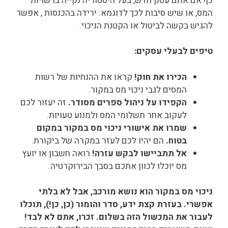
כן! אם אתם עסק חדש, בעל היסטוריה נקייה ברשויות
המס, או שיש סיבות לכך לדוגמא: ירידה בהכנסות , אפשר
להגיש בקשה לביטול או הקטנת הניכוי.
טיפים לבעלי עסקים:
הכירו את חוק!
קראו את ההנחיות של רשות
המסים לגבי ניכוי מס במקור.
הקפידו על ניהול ספרים מסודר.
זה יעזור לכם
לעקוב אחר תשלומי המס ולמנוע טעויות.
שמרו את אישורי ניכוי מס במקור במקום
בטוח.
הם יהיו לכם לעזר במקרה של ביקורת.
אל תתביישו לבקש עזרה!
רואה חשבון או יועץ
מס יוכלו לכוון אתכם בסבך הבירוקרטיה.
ניכוי מס במקור הוא נושא מורכב, אבל לא בלתי
אפשרי. בעזרת קצת ידע, סדר והומור (כן, כן!), תוכלו
לעבור את המכשול הזה בשלום. זכרו, אתם לא לבד!