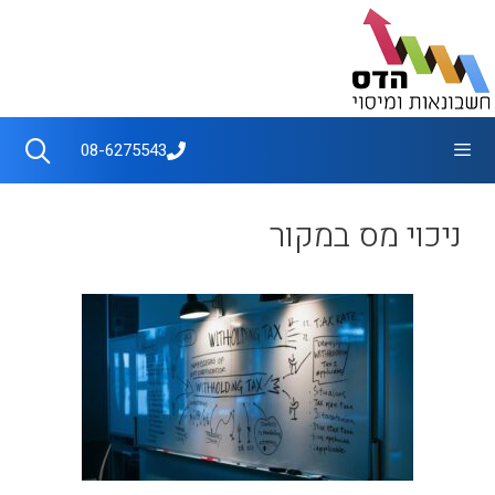
דלג
תוכן
תפריט
08-6275543
ניכוי מס במקור