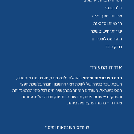
הנה"ח לחברות וארגונים
דו"ח שנתי
שירותי ייעוץ וייצוג
הרצאות וסדנאות
שירותי חישוב שכר
החזר מס לשכירים
בודק שכר
אודות המשרד
הדס חשבונאות ומיסוי
בהנהלת
ילנה בונד
, יועצת מס מוסמכת,
חשבת שכר בכירה של לשכת רואי החשבון וחברה בלשכת יועצי
המס בישראל. משרדנו מומחה במתן שירותים לכל סוגי ההתאגדויות
והעסקים – עוסק פטור, מורשה, שותפות, חברה בע"מ, עמותה
ואגודה – ברמה המקצועית ביותר.
© הדס חשבונאות ומיסוי